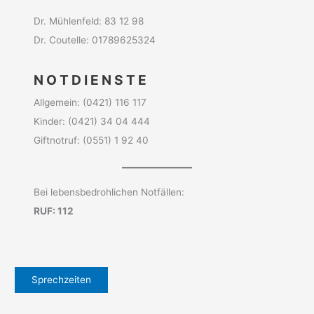
Dr. Mühlenfeld: 83 12 98
Dr. Coutelle: 01789625324
N O T D I E N S T E
Allgemein: (0421) 116 117
Kinder: (0421) 34 04 444
Giftnotruf: (0551) 1 92 40
Bei lebensbedrohlichen Notfällen:
RUF: 112
Sprechzeiten