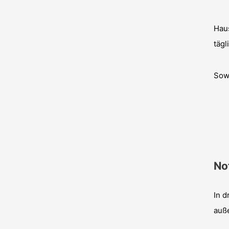
Hau
tägl
Sow
Not
In d
auße