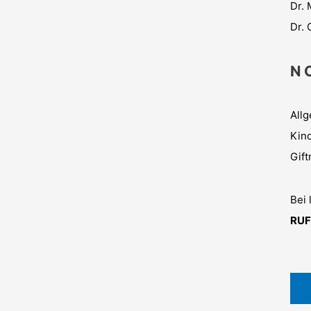
Dr. 
Dr.
N O
Allg
Kin
Gift
Bei 
RUF: