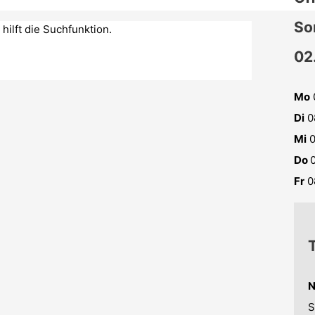
So
hilft die Suchfunktion.
02
Mo
Di
0
Mi
0
Do
Fr
0
N
S