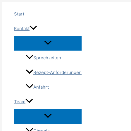
Zum
Inhalt
Start
springen
Kontakt
Sprechzeiten
Rezept-Anforderungen
Anfahrt
Team
Chronik