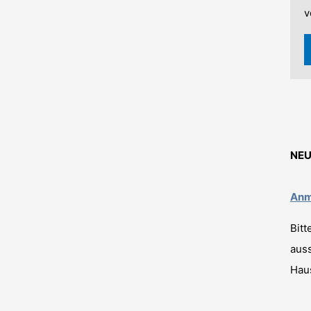
v
NEU
Anm
Bitt
auss
Haus