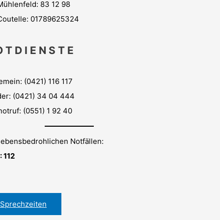
Mühlenfeld: 83 12 98
 Coutelle: 01789625324
 T D I E N S T E
emein: (0421) 116 117
der: (0421) 34 04 444
notruf: (0551) 1 92 40
lebensbedrohlichen Notfällen:
 112
Sprechzeiten