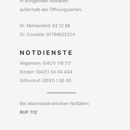
In dringenden Notfällen
außerhalb der Öffnungszeiten:
Dr. Mühlenfeld: 83 12 98
Dr. Coutelle: 01789625324
N O T D I E N S T E
Allgemein: (0421) 116 117
Kinder: (0421) 34 04 444
Giftnotruf: (0551) 1 92 40
Bei lebensbedrohlichen Notfällen:
RUF: 112