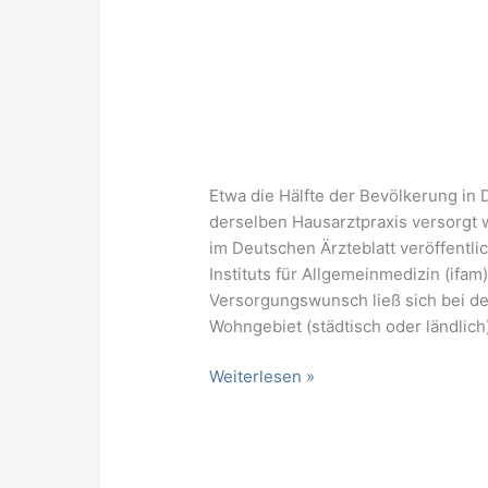
Etwa die Hälfte der Bevölkerung in 
derselben Hausarztpraxis versorgt 
im Deutschen Ärzteblatt veröffentl
Instituts für Allgemeinmedizin (ifam
Versorgungswunsch ließ sich bei d
Wohngebiet (städtisch oder ländlich
Unsere
Weiterlesen »
Patienten
wünschen
Versorgung
von